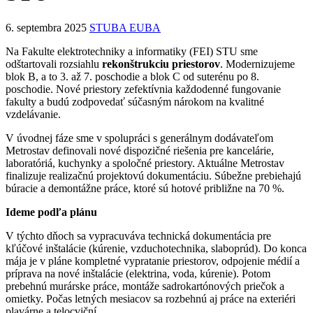
6. septembra 2025
STUBA EUBA
Na Fakulte elektrotechniky a informatiky (FEI) STU sme
odštartovali rozsiahlu
rekonštrukciu priestorov
. Modernizujeme
blok B, a to 3. až 7. poschodie a blok C od suterénu po 8.
poschodie. Nové priestory zefektívnia každodenné fungovanie
fakulty a budú zodpovedať súčasným nárokom na kvalitné
vzdelávanie.
V úvodnej fáze sme v spolupráci s generálnym dodávateľom
Metrostav definovali nové dispozičné riešenia pre kancelárie,
laboratóriá, kuchynky a spoločné priestory. Aktuálne Metrostav
finalizuje realizačnú projektovú dokumentáciu. Súbežne prebiehajú
búracie a demontážne práce, ktoré sú hotové približne na 70 %.
Ideme podľa plánu
V týchto dňoch sa vypracuváva technická dokumentácia pre
kľúčové inštalácie (kúrenie, vzduchotechnika, slaboprúd). Do konca
mája je v pláne kompletné vypratanie priestorov, odpojenie médií a
príprava na nové inštalácie (elektrina, voda, kúrenie). Potom
prebehnú murárske práce, montáže sadrokartónových priečok a
omietky. Počas letných mesiacov sa rozbehnú aj práce na exteriéri
plavárne a telocviční.