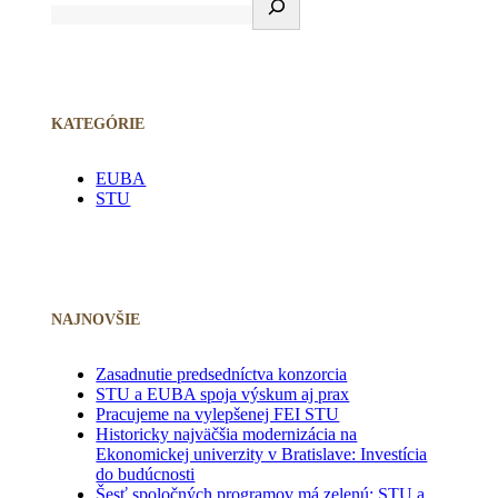
KATEGÓRIE
EUBA
STU
NAJNOVŠIE
Zasadnutie predsedníctva konzorcia
STU a EUBA spoja výskum aj prax
Pracujeme na vylepšenej FEI STU
Historicky najväčšia modernizácia na
Ekonomickej univerzity v Bratislave: Investícia
do budúcnosti
Šesť spoločných programov má zelenú: STU a