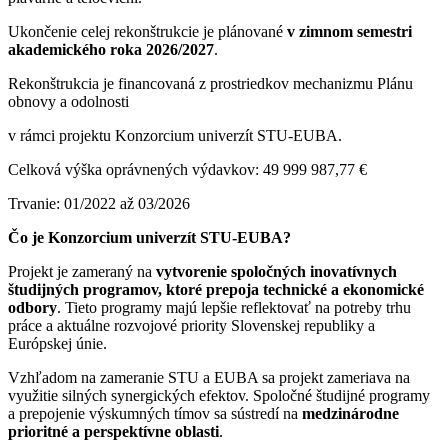
Ukončenie celej rekonštrukcie je plánované
v zimnom semestri
akademického roka 2026/2027
.
Rekonštrukcia je financovaná z prostriedkov mechanizmu Plánu
obnovy a odolnosti
v rámci projektu Konzorcium univerzít STU-EUBA.
Celková výška oprávnených výdavkov: 49 999 987,77 €
Trvanie: 01/2022 až 03/2026
Čo je Konzorcium univerzít STU-EUBA?
Projekt je zameraný na
vytvorenie spoločných inovatívnych
študijných programov, ktoré prepoja technické a ekonomické
odbory
. Tieto programy majú lepšie reflektovať na potreby trhu
práce a aktuálne rozvojové priority Slovenskej republiky a
Európskej únie.
Vzhľadom na zameranie STU a EUBA sa projekt zameriava na
využitie silných synergických efektov. Spoločné študijné programy
a prepojenie výskumných tímov sa sústredí na
medzinárodne
prioritné a perspektívne oblasti
.