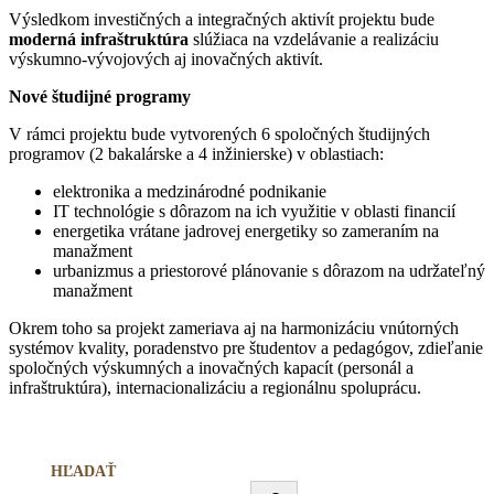
Výsledkom investičných a integračných aktivít projektu bude
moderná infraštruktúra
slúžiaca na vzdelávanie a realizáciu
výskumno-vývojových aj inovačných aktivít.
Nové študijné programy
V rámci projektu bude vytvorených 6 spoločných študijných
programov (2 bakalárske a 4 inžinierske) v oblastiach:
elektronika a medzinárodné podnikanie
IT technológie s dôrazom na ich využitie v oblasti financií
energetika vrátane jadrovej energetiky so zameraním na
manažment
urbanizmus a priestorové plánovanie s dôrazom na udržateľný
manažment
Okrem toho sa projekt zameriava aj na harmonizáciu vnútorných
systémov kvality, poradenstvo pre študentov a pedagógov, zdieľanie
spoločných výskumných a inovačných kapacít (personál a
infraštruktúra), internacionalizáciu a regionálnu spoluprácu.
HĽADAŤ