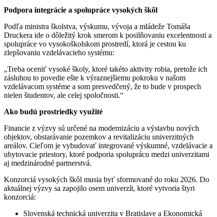
Podpora integrácie a spolupráce vysokých škôl
Podľa ministra školstva, výskumu, vývoja a mládeže Tomáša
Druckera ide o dôležitý krok smerom k posilňovaniu excelentnosti a
spolupráce vo vysokoškolskom prostredí, ktorá je cestou ku
zlepšovaniu vzdelávacieho systému:
„Treba oceniť vysoké školy, ktoré takéto aktivity robia, pretože ich
zásluhou to povedie ešte k výraznejšiemu pokroku v našom
vzdelávacom systéme a som presvedčený, že to bude v prospech
nielen študentov, ale celej spoločnosti.“
Ako budú prostriedky využité
Financie z výzvy sú určené na modernizáciu a výstavbu nových
objektov, obstarávanie pozemkov a revitalizáciu univerzitných
areálov. Cieľom je vybudovať integrované výskumné, vzdelávacie a
ubytovacie priestory, ktoré podporia spoluprácu medzi univerzitami
aj medzinárodné partnerstvá.
Konzorciá vysokých škôl musia byť sformované do roku 2026. Do
aktuálnej výzvy sa zapojilo osem univerzít, ktoré vytvoria štyri
konzorciá:
Slovenská technická univerzita v Bratislave a Ekonomická