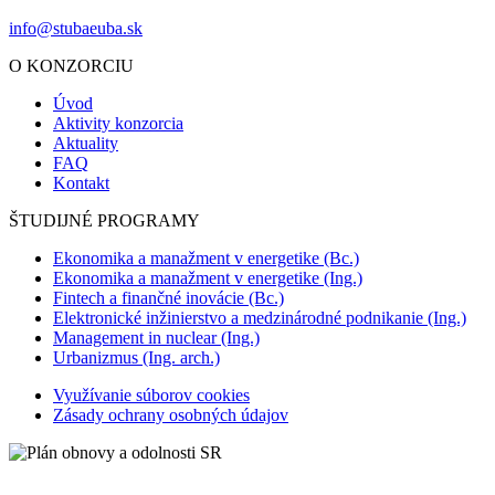
info@stubaeuba.sk
O KONZORCIU
Úvod
Aktivity konzorcia
Aktuality
FAQ
Kontakt
ŠTUDIJNÉ PROGRAMY
Ekonomika a manažment v energetike (Bc.)
Ekonomika a manažment v energetike (Ing.)
Fintech a finančné inovácie (Bc.)
Elektronické inžinierstvo a medzinárodné podnikanie (Ing.)
Management in nuclear (Ing.)
Urbanizmus (Ing. arch.)
Využívanie súborov cookies
Zásady ochrany osobných údajov