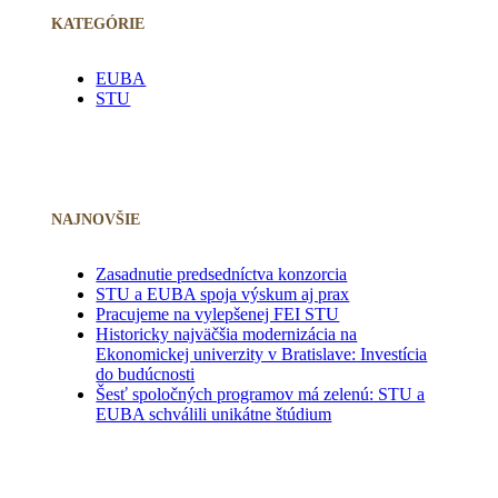
KATEGÓRIE
EUBA
STU
NAJNOVŠIE
Zasadnutie predsedníctva konzorcia
STU a EUBA spoja výskum aj prax
Pracujeme na vylepšenej FEI STU
Historicky najväčšia modernizácia na
Ekonomickej univerzity v Bratislave: Investícia
do budúcnosti
Šesť spoločných programov má zelenú: STU a
EUBA schválili unikátne štúdium