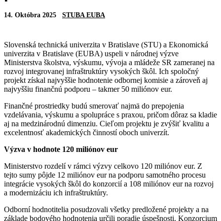
14. Októbra 2025
STUBA EUBA
Slovenská technická univerzita v Bratislave (STU) a Ekonomická
univerzita v Bratislave (EUBA) uspeli v národnej výzve
Ministerstva školstva, výskumu, vývoja a mládeže SR zameranej na
rozvoj integrovanej infraštruktúry vysokých škôl. Ich spoločný
projekt získal najvyššie hodnotenie odbornej komisie a zároveň aj
najvyššiu finančnú podporu – takmer 50 miliónov eur.
Finančné prostriedky budú smerovať najmä do prepojenia
vzdelávania, výskumu a spolupráce s praxou, pričom dôraz sa kladie
aj na medzinárodnú dimenziu. Cieľom projektu je zvýšiť kvalitu a
excelentnosť akademických činností oboch univerzít.
Výzva v hodnote 120 miliónov eur
Ministerstvo rozdelí v rámci výzvy celkovo 120 miliónov eur. Z
tejto sumy pôjde 12 miliónov eur na podporu samotného procesu
integrácie vysokých škôl do konzorcií a 108 miliónov eur na rozvoj
a modernizáciu ich infraštruktúry.
Odborní hodnotitelia posudzovali všetky predložené projekty a na
základe bodového hodnotenia určili poradie úspešnosti. Konzorcium